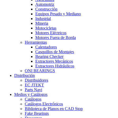
Automotriz
Construcción
Equipos Pesado y Mediano
Industrial
Mineria
Motocicletas
Motores Eléctricos
Motores Fuera de Borda
Herramientas
Calentadores
Casquillos de Montajes
Bearing Checker
Extractores Mecánicos
Extractores Hidráulicos
ONI BEARINGS
Distribución
Distribuidores
EC JTEKT
Parts Navi
Medios y Catálogos
Catálogos
Catálogos Electrónicos
Biblioteca de Planos en CAD Stop
Fake Bearings