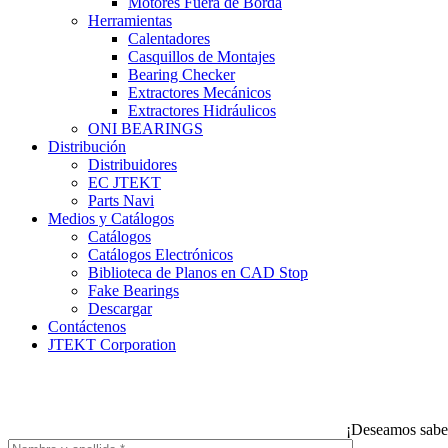
Motores Fuera de Borda
Herramientas
Calentadores
Casquillos de Montajes
Bearing Checker
Extractores Mecánicos
Extractores Hidráulicos
ONI BEARINGS
Distribución
Distribuidores
EC JTEKT
Parts Navi
Medios y Catálogos
Catálogos
Catálogos Electrónicos
Biblioteca de Planos en CAD Stop
Fake Bearings
Descargar
Contáctenos
JTEKT Corporation
¡Deseamos saber 