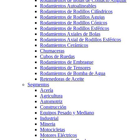
Rodamientos de Bolas de Contacto Angular
Rodamientos Autoalineables
Rodamientos de Rodillos Cilíndricos
Rodamientos de Rodillos Agujas
Rodamientos de Rodillos Cónicos
Rodamientos de Rodillos Esféricos
Rodamientos Axiales de Bolas
Rodamientos Axial de Rodillos Esféricos
Rodamientos Cerámicos
Chumaceras
Cubos de Ruedas
Rodamientos de Embrague
Rodamientos de Tensores
Rodamientos de Bomba de Agua
Retenedoras de Aceite
Segmentos
Acería
Agricultura
Automotriz
Construcción
Equipos Pesado y Mediano
Industrial
Mineria
Motocicletas
Motores Eléctricos